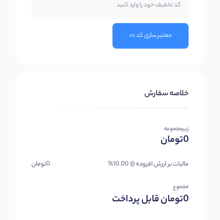
کد تخفیف خود را وارد کنید
کولوکیشن
معتبر سازی کد >>
سفارش
سرور
میکروتیک
سفارش
خلاصه سفارش
لایسنس
جدید
زیرمجموعه
0تومان
درخواست
کانفیگ
جدید
مالیات بر ارزش افزوده @ 10.00%
0تومان
مجموع
دامنه
0تومان
قابل پرداخت
ها