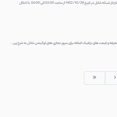
⚠️ اطلاعیه کاربران گرامی آریاسرور احتراما به اطلاع میرساند که تمامی سرویس ها در دیتاسنتر شاتل (کرج) به دلیل مشکلات خارجاز شبکه شاتل در تاریخ 1402/10/28 از ساعت 02:00 الی 06:00 با اختلال
. تعرفه و قیمت های ترافیک اضافه برای سرور مجازی های لوکیشن شاتل به شرح زیر ...