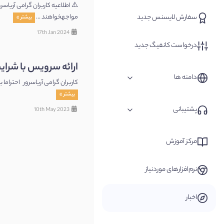
سفارش لایسنس جدید
مواجهخواهند ...
بیشتر »
17th Jan 2024
درخواست کانفیگ جدید
ارائه سرویس با شرای
دامنه ها
کاربران گرامی آریاسرور احتراما 
بیشتر »
ثبت دامنه جدید
پشتیبانی
10th May 2023
انتقال دامنه به ما
ارسال تیکت پشتیبانی
مرکز آموزش
نرم‌افزارهای موردنیاز
اخبار