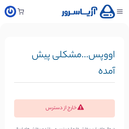
خانه
سفارش
هاست
جدید
اووپس...مشکلی پیش
سفارش
سرور
آمده
مجازی
جدید
سفارش
سرور
خارج از دسترس
اختصاصی
سفارش