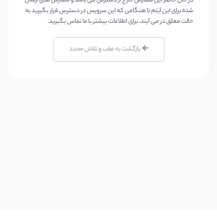
در حال حاضر این سفارش خارج از دسترس می باشد و سفارش های ارسال
کولوکیشن
شده برای این آیتم تا هنگامی که این سرویس در دسترس قرار بگیرید به
حالت معلق در می آیند، برای اطلاعات بیشتر با ما تماس بگیرید.
سفارش
سرور
بازگشت به عقب و تلاش مجدد
میکروتیک
سفارش
لایسنس
جدید
درخواست
کانفیگ
جدید
دامنه
ها