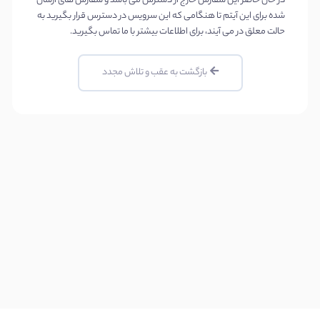
در حال حاضر این سفارش خارج از دسترس می باشد و سفارش های ارسال
کولوکیشن
شده برای این آیتم تا هنگامی که این سرویس در دسترس قرار بگیرید به
حالت معلق در می آیند، برای اطلاعات بیشتر با ما تماس بگیرید.
سفارش
سرور
بازگشت به عقب و تلاش مجدد
میکروتیک
سفارش
لایسنس
جدید
درخواست
کانفیگ
جدید
دامنه
ها