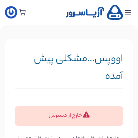
خانه
سفارش
هاست
جدید
اووپس...مشکلی پیش
سفارش
سرور
آمده
مجازی
جدید
سفارش
سرور
خارج از دسترس
اختصاصی
سفارش