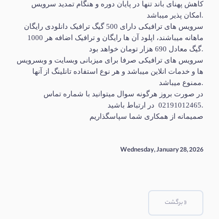
کاهش پهنای باند تنها در پایان دوره و هنگام تمدید سرویس
کولوکیشن
امکان پذیر میباشد.
سرویس های ترافیکی دارای 500 گیگ ترافیک دانلودی رایگان
سفارش
ماهانه میباشند، اپلود آن ها رایگان و ترافیک اضافه هر 1000
سرور
گیگ معادل 690 هزار تومان خواهد بود.
میکروتیک
سرویس های ترافیکی صرفا برای میزبانی وبسایت و وبسرویس
ها و خدمات انلاین میباشد و هر نوع استفاده تانلینگ از آنها
ممنوع میباشد.
سفارش
در صورت بروز هرگونه سوال میتوانید با شماره تماس
لایسنس
02191012465 در ارتباط باشید.
جدید
صمیمانه از همکاری شما سپاسگذاریم
درخواست
کانفیگ
Wednesday, January 28, 2026
جدید
دامنه
« برگشت
ها